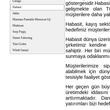
Glengo
göstergesidir.Hab
Habasit
gelişmekte olan T
Jakko
müşterilere daha yak
Marmara Pamuklu Mensucat AŞ
Habasit, kayış sek
Mutlusan
hedefimiz müşterile
Surp Pırgiç
Sümer Faktoring
Habasit dünya üzerin
Tüm Grubu
şirketimiz kendine
sahiptir. Her biri 
Würth Sanayi
sunmaya odaklanmış
Müşterilerimize si
alabilmek için dün
tesisiyle faaliyet gö
Her geçen gün büyü
üretimdeki iddasını
arttırmaktadır. Da
yatırımları bizi hed