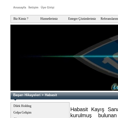
Anasayfa
İletişim
Üye Girişi
Biz Kimiz ?
Hizmetlerimiz
Entegre Çözümlerimiz
Referanslarım
Başarı Hikayeleri > Habasit
Dilek Holding
Habasit Kayış Sana
Gelpa Gelişim
kurulmuş bulunan